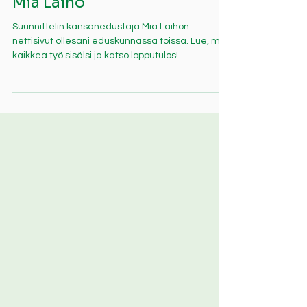
Insome
Nettisivut: Kansanedustaja
Mia Laiho
Suunnittelin kansanedustaja Mia Laihon
nettisivut ollesani eduskunnassa töissä. Lue, mitä
kaikkea työ sisälsi ja katso lopputulos!