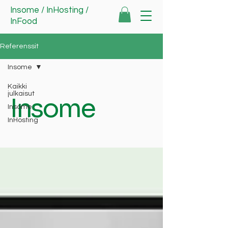
Insome
/
InHosting
/
InFood
Referenssit
Insome
Kaikki
julkaisut
Insome
Insome
InHosting