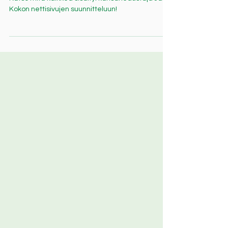
Katso mitä kaikkea sisältyi kansanedustaja Jani
Kokon nettisivujen suunnitteluun!