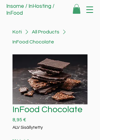
Insome
/
InHosting
/
InFood
Koti
All Products
InFood Chocolate
InFood Chocolate
Hinta
8,95 €
ALV Sisällytetty