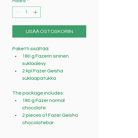
Määrä
*
LISÄÄ OSTOSKORIIN
Paketti sisältää:​
180 g Fazerin sininen 
suklaalevy
2 kpl Fazer Geisha 
suklaapatukka
The package includes:
180 g Fazer normal 
chocolate
2 pieces of Fazer Geisha 
chocolatebar